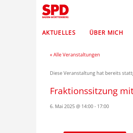
Zum
Andreas
Inhalt
springen
Stoch
–
AKTUELLES
ÜBER MICH
SPD
« Alle Veranstaltungen
Diese Veranstaltung hat bereits stat
Fraktionssitzung mi
6. Mai 2025 @ 14:00
-
17:00