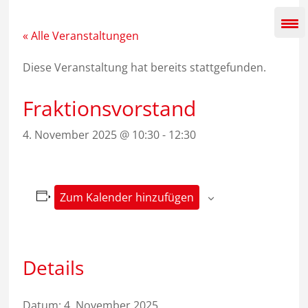
Zum
Inhalt
springen
« Alle Veranstaltungen
Diese Veranstaltung hat bereits stattgefunden.
Fraktionsvorstand
4. November 2025 @ 10:30
-
12:30
Zum Kalender hinzufügen
Details
Datum:
4. November 2025