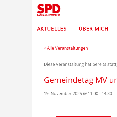
Zum
Andreas
Inhalt
springen
Stoch
–
AKTUELLES
ÜBER MICH
SPD
« Alle Veranstaltungen
Diese Veranstaltung hat bereits stat
Gemeindetag MV un
19. November 2025 @ 11:00
-
14:30