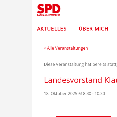
Zum
Andreas
Inhalt
springen
Stoch
–
AKTUELLES
ÜBER MICH
SPD
« Alle Veranstaltungen
Diese Veranstaltung hat bereits stat
Landesvorstand Kla
18. Oktober 2025 @ 8:30
-
10:30