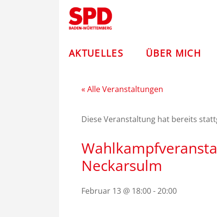
Zum
Andreas
Inhalt
springen
Stoch
–
AKTUELLES
ÜBER MICH
SPD
« Alle Veranstaltungen
Diese Veranstaltung hat bereits stat
Wahlkampfveranstal
Neckarsulm
Februar 13 @ 18:00
-
20:00