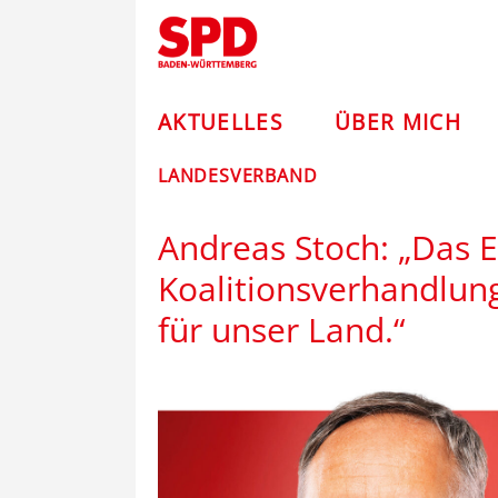
Zum
Andreas
Inhalt
springen
Stoch
–
AKTUELLES
ÜBER MICH
SPD
LANDESVERBAND
Andreas Stoch: „Das E
Koalitionsverhandlung
für unser Land.“