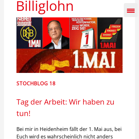
Billiglohn
Inhalt
springen
STOCHBLOG 18
Tag der Arbeit: Wir haben zu
tun!
Bei mir in Heidenheim fällt der 1. Mai aus, bei
Euch wird es wahrscheinlich nicht anders