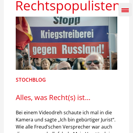
Rechtspopulisten
Inhalt
springen
STOCHBLOG
Alles, was Recht(s) ist…
Bei einem Videodreh schaute ich mal in die
Kamera und sagte „Ich bin gebürtiger Jurist“.
Wie alle Freud’schen Versprecher war auch