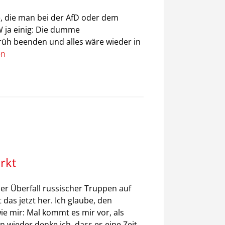
, die man bei der AfD oder dem
W ja einig: Die dumme
früh beenden und alles wäre wieder in
en
rkt
er Überfall russischer Truppen auf
t das jetzt her. Ich glaube, den
ie mir: Mal kommt es mir vor, als
 wieder denke ich, dass es eine Zeit