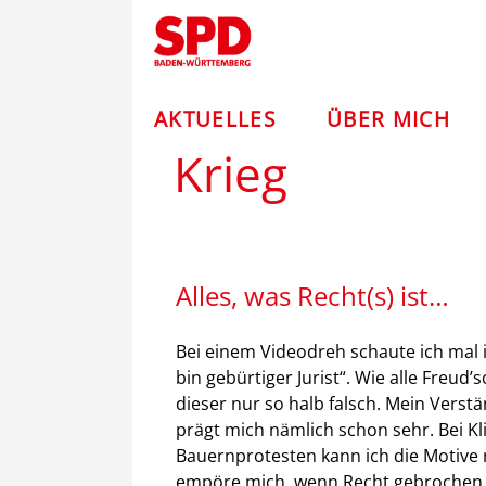
Zum
Andreas
Inhalt
springen
Stoch
–
AKTUELLES
ÜBER MICH
Krieg
SPD
Alles, was Recht(s) ist…
Bei einem Videodreh schaute ich mal 
bin gebürtiger Jurist“. Wie alle Freu
dieser nur so halb falsch. Mein Vers
prägt mich nämlich schon sehr. Bei K
Bauernprotesten kann ich die Motive r
empöre mich, wenn Recht gebrochen