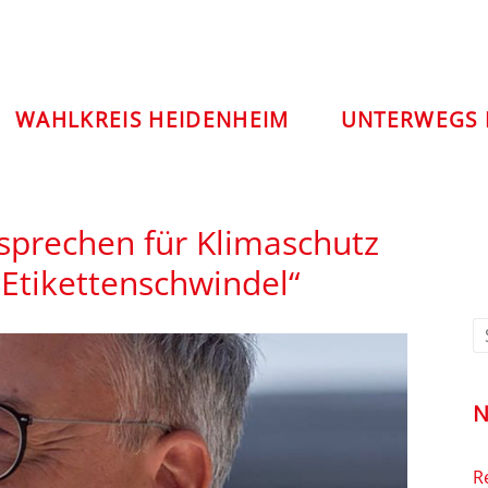
WAHLKREIS HEIDENHEIM
UNTERWEGS 
sprechen für Klimaschutz
s Etikettenschwindel“
N
R