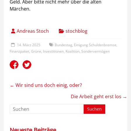
Geld. Aber bitte nicht mehr über die alten
Märchen.
Andreas Stoch
stochblog
14. März 2025
Bundestag
,
Einigung Schuldenbremse
,
Finanzpaket
,
Grüne
,
Investitionen
,
Koalition
,
Sondervermögen
←
Wir sind uns doch einig, oder?
Die Arbeit geht erst los
→
Neueste Beiträge