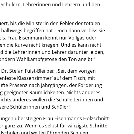
 Schülern, Lehrerinnen und Lehrern und den
ert, bis die Ministerin den Fehler der totalen
halbwegs begriffen hat. Doch dann verbiss sie
reis. Frau Eisenmann kennt nur Vollgas oder
n die Kurve nicht kriegen! Und es kann nicht
nd die Lehrerinnen und Lehrer darunter leiden,
 sondern Wahlkampfgetöse den Ton angibt.“
r. Stefan Fulst-Blei bei: „Seit dem vorigen
enfeste Klassenzimmer‘ auf dem Tisch, mit
ufte Präsenz nach Jahrgängen, der Forderung
g geeigneter Räumlichkeiten. Nichts anderes
ichts anderes wollen die Schulleiterinnen und
sere Schülerinnen und Schüler!“
ösungen übersteigen Frau Eisenmanns Holzschnitt-
er ganz zu. Wenn es selbst für winzigste Schritte
dschulen und weiterführenden Schulen