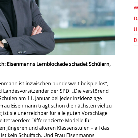
W
D
U
D
fach: Eisenmanns Lernblockade schadet Schülern,
enmann ist inzwischen bundesweit beispiellos“,
nd Landesvorsitzender der SPD: „Die verstörend
chulen am 11. Januar bei jeder Inzidenzlage
Frau Eisenmann trägt schon die nächsten viel zu
 ist sie unerreichbar für alle guten Vorschläge
itet werden: Differenzierte Modelle für
n jüngeren und älteren Klassenstufen – all das
it ist kein Schulfach. Und Frau Eisenmanns