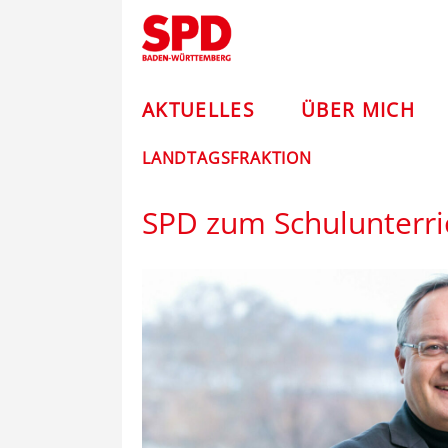
Zum
Andreas
Inhalt
springen
Stoch
–
AKTUELLES
ÜBER MICH
SPD
LANDTAGSFRAKTION
SPD zum Schulunterri