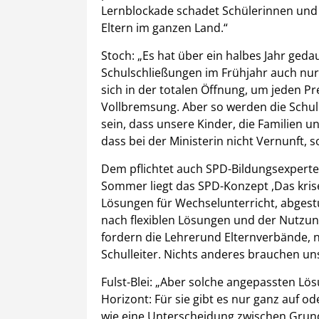
Lernblockade schadet Schülerinnen und
Eltern im ganzen Land.“
Stoch: „Es hat über ein halbes Jahr gedau
Schulschließungen im Frühjahr auch nur 
sich in der totalen Öffnung, um jeden P
Vollbremsung. Aber so werden die Schule
sein, dass unsere Kinder, die Familien u
dass bei der Ministerin nicht Vernunft,
Dem pflichtet auch SPD-Bildungsexperte D
Sommer liegt das SPD-Konzept ,Das kris
Lösungen für Wechselunterricht, abgest
nach flexiblen Lösungen und der Nutzun
fordern die Lehrerund Elternverbände, n
Schulleiter. Nichts anderes brauchen un
Fulst-Blei: „Aber solche angepassten L
Horizont: Für sie gibt es nur ganz auf od
wie eine Unterscheidung zwischen Grun