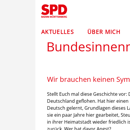
Zum
Andreas
Inhalt
springen
Stoch
–
AKTUELLES
ÜBER MICH
Bundesinnenm
SPD
Wir brauchen keinen Sym
Stellt Euch mal diese Geschichte vor: 
Deutschland geflohen. Hat hier einen
Deutsch gelernt, Grundlagen dieses 
sie ein paar Jahre hier gearbeitet, Ste
in ihrer Heimatstadt wieder friedlich is
zurück. Wer hat davor Angst?