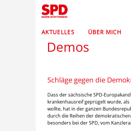
Zum
Andreas
Inhalt
springen
Stoch
–
AKTUELLES
ÜBER MICH
Demos
SPD
Schläge gegen die Demok
Dass der sächsische SPD-Europakandi
krankenhausreif geprügelt wurde, als 
wollte, hat in der ganzen Bundesrepub
durch die Reihen der demokratischen 
besonders bei der SPD, vom Kanzleram