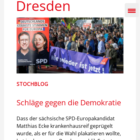
Dresden
Inhalt
springen
STOCHBLOG
Schläge gegen die Demokratie
Dass der sächsische SPD-Europakandidat
Matthias Ecke krankenhausreif geprügelt
wurde, als er für die Wahl plakatieren wollte,