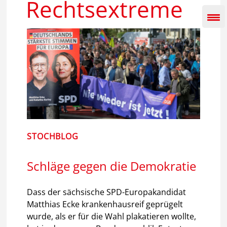
Rechtsextreme
Inhalt
springen
STOCHBLOG
Schläge gegen die Demokratie
Dass der sächsische SPD-Europakandidat
Matthias Ecke krankenhausreif geprügelt
wurde, als er für die Wahl plakatieren wollte,