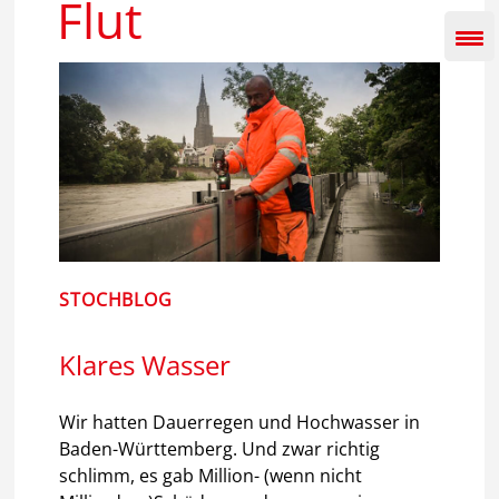
Flut
Inhalt
springen
STOCHBLOG
Klares Wasser
Wir hatten Dauerregen und Hochwasser in
Baden-Württemberg. Und zwar richtig
schlimm, es gab Million- (wenn nicht