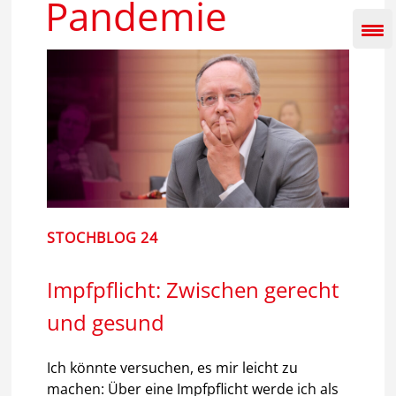
Pandemie
Inhalt
springen
STOCHBLOG 24
Impfpflicht: Zwischen gerecht
und gesund
Ich könnte versuchen, es mir leicht zu
machen: Über eine Impfpflicht werde ich als